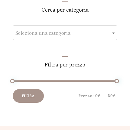
Cerca per categoria
Seleziona una categoria
Filtra per prezzo
Prezzo:
0€
—
30€
FILTRA
Prezzo
Prezzo
Min
Max