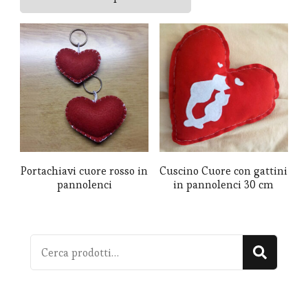
al
più
recente
Portachiavi cuore rosso in
Cuscino Cuore con gattini
pannolenci
in pannolenci 30 cm
Cerca:
Cerca