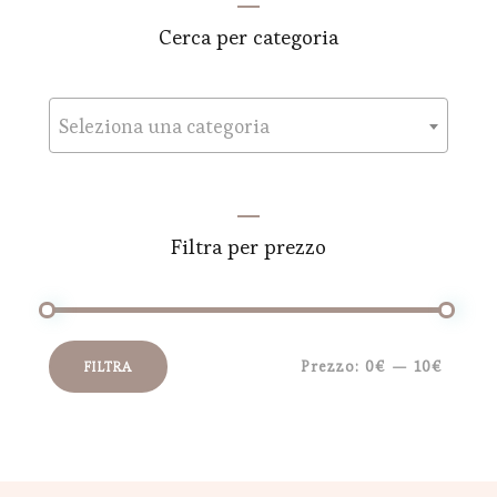
Cerca per categoria
Seleziona una categoria
Filtra per prezzo
Prezzo:
0€
—
10€
FILTRA
Prezzo
Prezzo
Min
Max