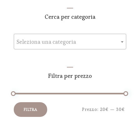
Cerca per categoria
Seleziona una categoria
Filtra per prezzo
Prezzo:
20€
—
30€
FILTRA
Prezzo
Prezzo
Min
Max