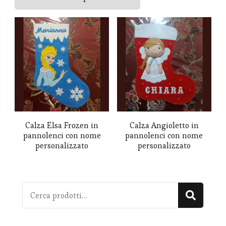
al
più
recente
Calza Elsa Frozen in
Calza Angioletto in
pannolenci con nome
pannolenci con nome
personalizzato
personalizzato
Cerca:
Cerca