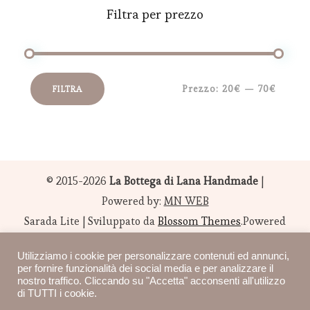
Filtra per prezzo
Prezzo:
20€
—
70€
FILTRA
Prezzo
Prezzo
Min
Max
© 2015-2026
La Bottega di Lana Handmade
|
Powered by:
MN WEB
Sarada Lite | Sviluppato da
Blossom Themes
.Powered
by
WordPress
.
Cookie e Policy
Utilizziamo i cookie per personalizzare contenuti ed annunci,
per fornire funzionalità dei social media e per analizzare il
Termini e condizioni
Spedizioni e Resi
Contatti
nostro traffico. Cliccando su "Accetta" acconsenti all'utilizzo
Account
di TUTTI i cookie.