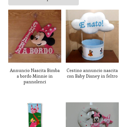
al
più
recente
Annuncio Nascita Bimba
Cestino annuncio nascita
a bordo Minnie in
con Baby Disney in feltro
pannolenci
Questo
prodotto
ha
più
varianti.