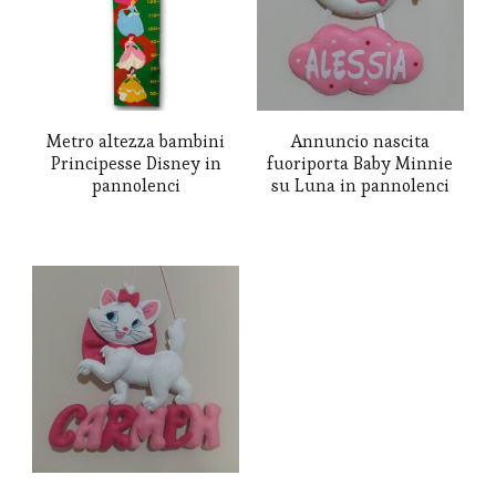
Le
opzioni
possono
essere
Metro altezza bambini
Annuncio nascita
Principesse Disney in
fuoriporta Baby Minnie
scelte
pannolenci
su Luna in pannolenci
nella
pagina
del
prodotto