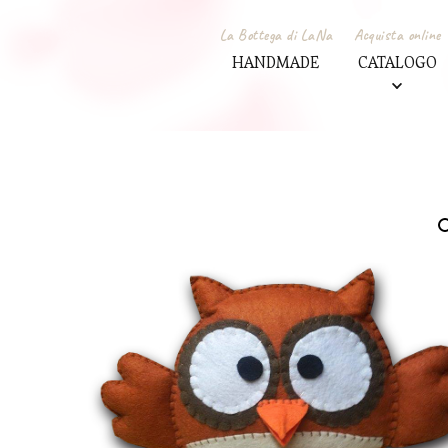
La Bottega di LaNa
Acquista online
HANDMADE
CATALOGO