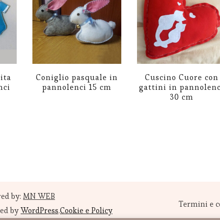
ita
Coniglio pasquale in
Cuscino Cuore con
nci
pannolenci 15 cm
gattini in pannolenc
30 cm
Questo
to
prodotto
ha
più
i.
varianti.
Le
ed by:
MN WEB
i
opzioni
Termini e c
red by
WordPress
.
Cookie e Policy
o
possono