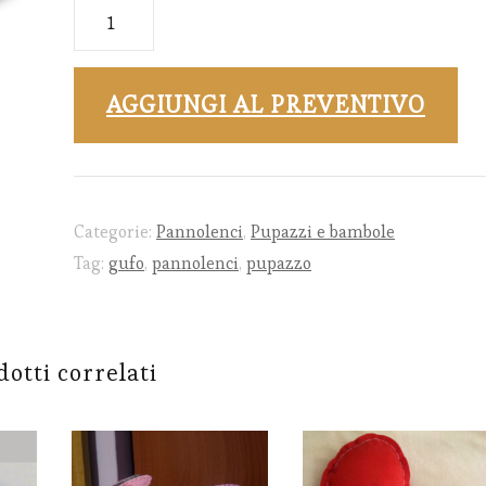
Pupazzo
Gufo
in
AGGIUNGI AL PREVENTIVO
pannolenci
25
cm
quantità
Categorie:
Pannolenci
,
Pupazzi e bambole
Tag:
gufo
,
pannolenci
,
pupazzo
otti correlati