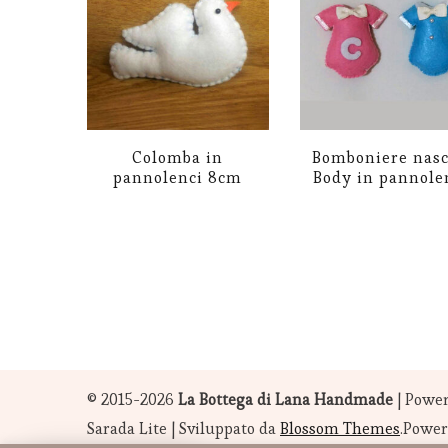
Colomba in
Bomboniere nasc
pannolenci 8cm
Body in pannole
Questo
prodot
ha
più
variant
Le
© 2015-2026
La Bottega di Lana Handmade
|
Power
opzion
Sarada Lite | Sviluppato da
Blossom Themes
.Powe
posson