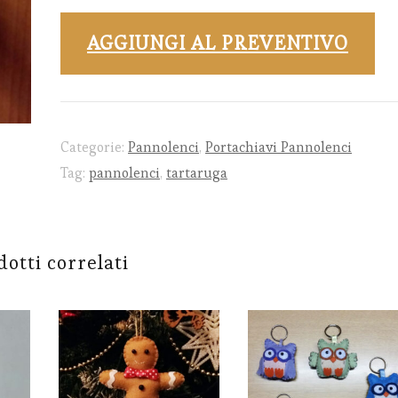
di
AGGIUNGI AL PREVENTIVO
mare
in
pannolenci
quantità
Categorie:
Pannolenci
,
Portachiavi Pannolenci
Tag:
pannolenci
,
tartaruga
otti correlati