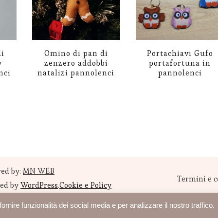
i
Omino di pan di
Portachiavi Gufo
y
zenzero addobbi
portafortuna in
nci
natalizi pannolenci
pannolenci
Questo
Questo
prodotto
prodotto
ha
ha
più
più
varianti.
varianti.
Le
Le
ed by:
MN WEB
Termini e c
red by
WordPress
.
Cookie e Policy
opzioni
opzioni
possono
possono
rnire funzionalità dei social media e per analizzare il nostro traffico.
essere
essere