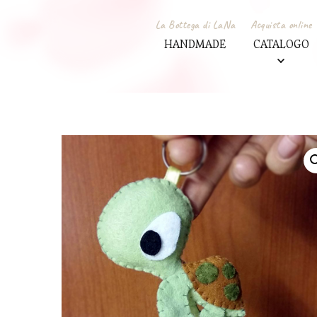
La Bottega di LaNa
Acquista online
HANDMADE
CATALOGO