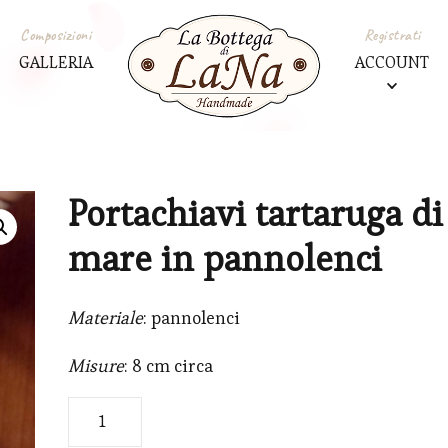
Composizioni
Registrati
GALLERIA
ACCOUNT
Portachiavi tartaruga di
mare in pannolenci
Materiale
: pannolenci
Misure
: 8 cm circa
Portachiavi
tartaruga